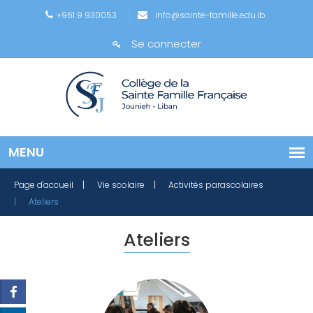
+961 9 930053
info@sainte-famille.edu.lb
Se connecter
Page d'accueil
| Vie scolaire
| Activités parascolaires
| Ateliers
Ateliers