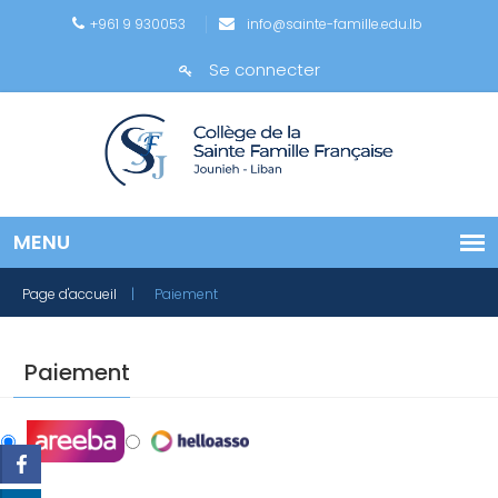
+961 9 930053
info@sainte-famille.edu.lb
Se connecter
Page d'accueil
| Paiement
Paiement