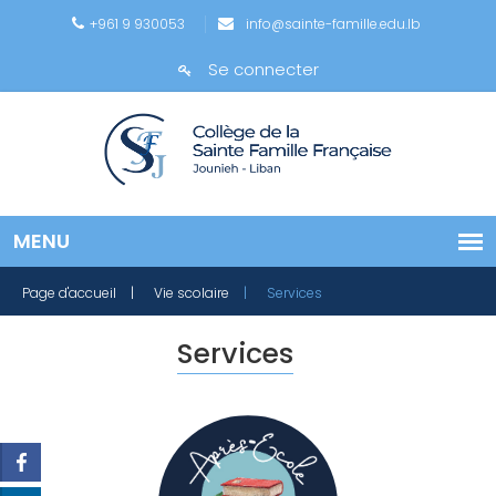
+961 9 930053
info@sainte-famille.edu.lb
Se connecter
Page d'accueil
| Vie scolaire
| Services
Services