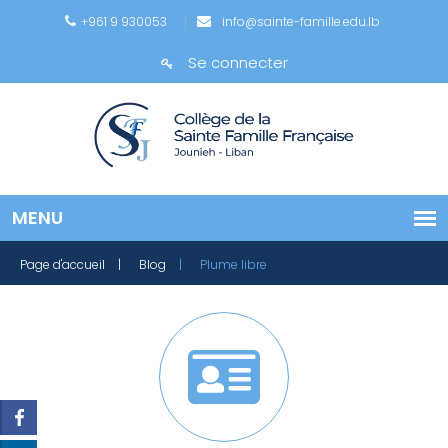
+961 9 930053
info@sainte-famille.edu.lb
Se connecter
Page d'accueil
| Blog
| Plume libre