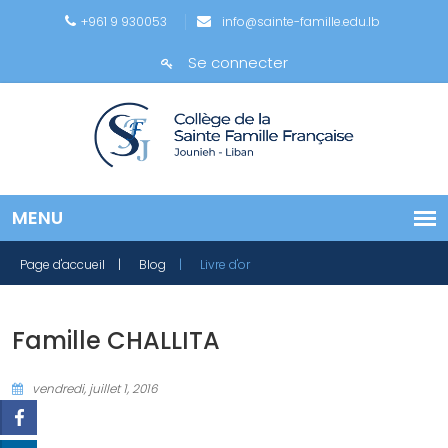
+961 9 930053
info@sainte-famille.edu.lb
Se connecter
Page d'accueil
| Blog
| Livre d'or
Famille CHALLITA
vendredi, juillet 1, 2016