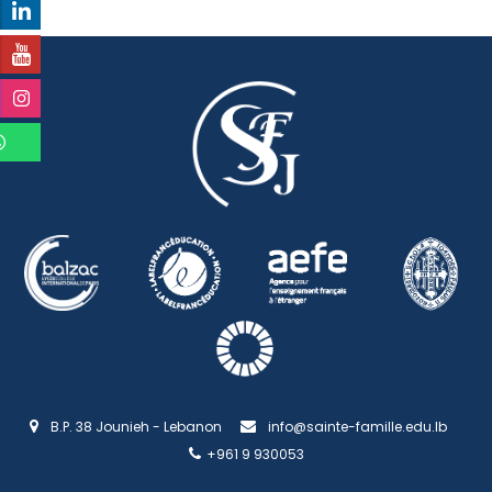
B.P. 38 Jounieh - Lebanon
info@sainte-famille.edu.lb
+961 9 930053