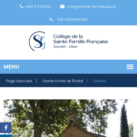
+961 9 930053
info@sainte-famille.edu.lb
Se connecter
Page d'accueil
| Sainte Emilie de Rodat
| Galerie