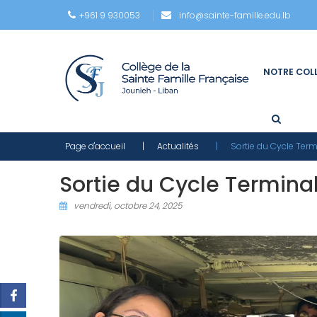
+961 9 930053
info@sainte-famille.edu.lb
NOTRE COL
Page d'accueil
| Actualités
| Sortie du Cycle Term
Sortie du Cycle Termina
vendredi, octobre 24, 2025