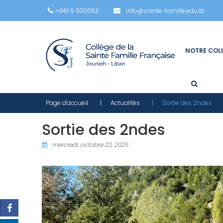
+961 9 930053
info@sainte-famille.edu.lb
NOTRE COL
Page d'accueil
| Actualités
| Sortie des 2ndes
Sortie des 2ndes
mercredi, octobre 22, 2025